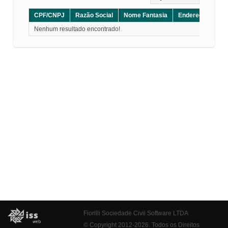
CPF/CNPJ
Razão Social
Nome Fantasia
Endereço
CE
Nenhum resultado encontrado!
Fiorilli Sociedade Civil Software LTDA
© Copyright 2012-2026. Todos os Direitos