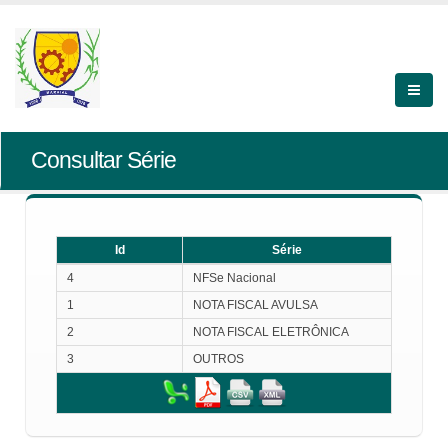
Consultar Série
Id
Série
Id
Série
4
NFSe Nacional
1
NOTA FISCAL AVULSA
2
NOTA FISCAL ELETRÔNICA
3
OUTROS