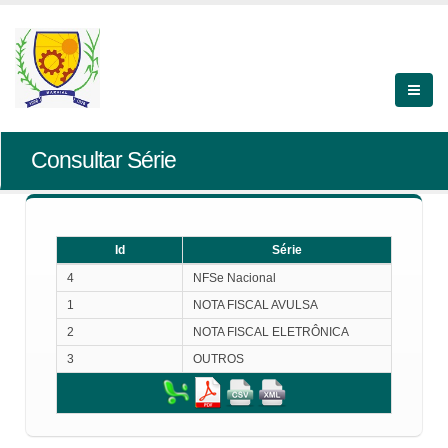
Consultar Série
Id
Série
Id
Série
4
NFSe Nacional
1
NOTA FISCAL AVULSA
2
NOTA FISCAL ELETRÔNICA
3
OUTROS