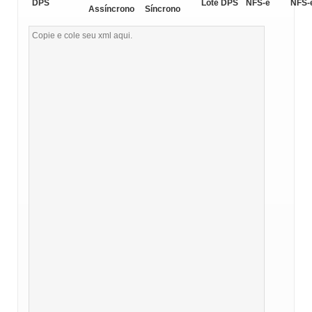
DPS
Lote DPS
NFS-e
NFS-
Assíncrono
Síncrono